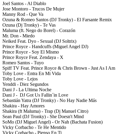
Joel Santos - Al Diablo
Jose Montoro - Trucos De Mujer
Manny Rod - Que Va
Ozuna & Romeo Santos (DJ Tronky) - El Farsante Remix
Ozuna (Dj Tronky) - Te Vas
Maluma (ft. Nego do Borel) - Corazón
Mr. Don - Miedo
Neiked Feat. Dyo - Sexual (DJ Soltrix)
Prince Royce - Handcuffs (Miguel Angel DJ)
Prince Royce - Soy El Mismo
Prince Royce Feat. Zendaya - X
Romeo Santos - Tuyo
Spiff TV Feat. Prince Royce & Chris Brown - Just As I Am
Toby Love - Entra En Mi Vida
Toby Love - Lejos
Yenddi - Diez Segundos
Dani J - La Ultima Noche
Dani J - DJ Got Us Fallin´in Love
Sebastián Yatra (DJ Tronky) - No Hay Nadie Más
Shakira - Hay Amores
Shakira (ft Maluma) - Trap (Dj Manuel Citro)
Sean Paul (DJ Tronky) - She Doesn't Mind
SoMo (DJ Miguel Angel) - Or Nah (Bachata Fusion)
Vicky Corbacho - Te He Mentido
Vicky Corbacho - Pienso En Ti