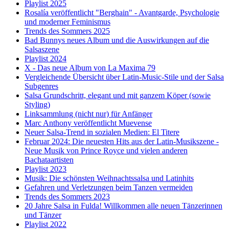
Playlist 2025
Rosalía veröffentlicht "Berghain" - Avantgarde, Psychologie
und moderner Feminismus
Trends des Sommers 2025
Bad Bunnys neues Album und die Auswirkungen auf die
Salsaszene
Playlist 2024
X - Das neue Album von La Maxima 79
Vergleichende Übersicht über Latin-Music-Stile und der Salsa
Subgenres
Salsa Grundschritt, elegant und mit ganzem Köper (sowie
Styling)
Linksammlung (nicht nur) für Anfänger
Marc Anthony veröffentlicht Muevense
Neuer Salsa-Trend in sozialen Medien: El Titere
Februar 2024: Die neuesten Hits aus der Latin-Musikszene -
Neue Musik von Prince Royce und vielen anderen
Bachataartisten
Playlist 2023
Musik: Die schönsten Weihnachtssalsa und Latinhits
Gefahren und Verletzungen beim Tanzen vermeiden
Trends des Sommers 2023
20 Jahre Salsa in Fulda! Willkommen alle neuen Tänzerinnen
und Tänzer
Playlist 2022