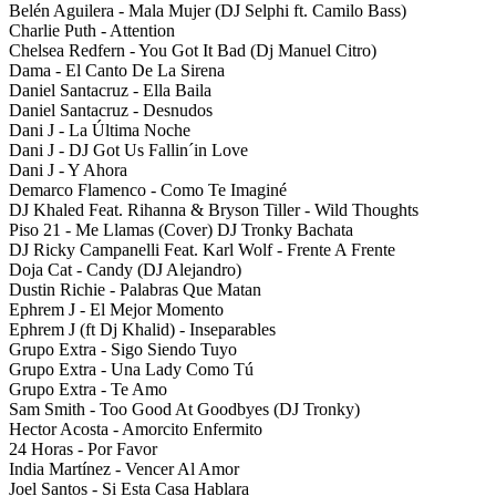
Belén Aguilera - Mala Mujer (DJ Selphi ft. Camilo Bass)
Charlie Puth - Attention
Chelsea Redfern - You Got It Bad (Dj Manuel Citro)
Dama - El Canto De La Sirena
Daniel Santacruz - Ella Baila
Daniel Santacruz - Desnudos
Dani J - La Última Noche
Dani J - DJ Got Us Fallin´in Love
Dani J - Y Ahora
Demarco Flamenco - Como Te Imaginé
DJ Khaled Feat. Rihanna & Bryson Tiller - Wild Thoughts
Piso 21 - Me Llamas (Cover) DJ Tronky Bachata
DJ Ricky Campanelli Feat. Karl Wolf - Frente A Frente
Doja Cat - Candy (DJ Alejandro)
Dustin Richie - Palabras Que Matan
Ephrem J - El Mejor Momento
Ephrem J (ft Dj Khalid) - Inseparables
Grupo Extra - Sigo Siendo Tuyo
Grupo Extra - Una Lady Como Tú
Grupo Extra - Te Amo
Sam Smith - Too Good At Goodbyes (DJ Tronky)
Hector Acosta - Amorcito Enfermito
24 Horas - Por Favor
India Martínez - Vencer Al Amor
Joel Santos - Si Esta Casa Hablara