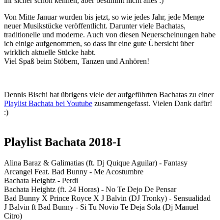
ihr sicher schon kennen, aber bestimmt nicht alles :)
Von Mitte Januar wurden bis jetzt, so wie jedes Jahr, jede Menge
neuer Musikstücke veröffentlicht. Darunter viele Bachatas,
traditionelle und moderne. Auch von diesen Neuerscheinungen habe
ich einige aufgenommen, so dass ihr eine gute Übersicht über
wirklich aktuelle Stücke habt.
Viel Spaß beim Stöbern, Tanzen und Anhören!
Dennis Bischi hat übrigens viele der aufgeführten Bachatas zu einer
Playlist Bachata bei Youtube
zusammengefasst. Vielen Dank dafür!
:)
Playlist Bachata 2018-I
Alina Baraz & Galimatias (ft. Dj Quique Aguilar) - Fantasy
Arcangel Feat. Bad Bunny - Me Acostumbre
Bachata Heightz - Perdi
Bachata Heightz (ft. 24 Horas) - No Te Dejo De Pensar
Bad Bunny X Prince Royce X J Balvin (DJ Tronky) - Sensualidad
J Balvin ft Bad Bunny - Si Tu Novio Te Deja Sola (Dj Manuel
Citro)