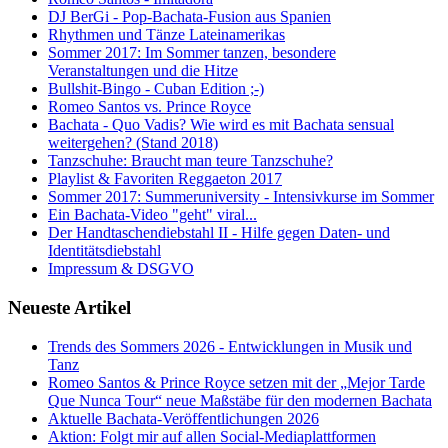
DJ BerGi - Pop-Bachata-Fusion aus Spanien
Rhythmen und Tänze Lateinamerikas
Sommer 2017: Im Sommer tanzen, besondere
Veranstaltungen und die Hitze
Bullshit-Bingo - Cuban Edition ;-)
Romeo Santos vs. Prince Royce
Bachata - Quo Vadis? Wie wird es mit Bachata sensual
weitergehen? (Stand 2018)
Tanzschuhe: Braucht man teure Tanzschuhe?
Playlist & Favoriten Reggaeton 2017
Sommer 2017: Summeruniversity - Intensivkurse im Sommer
Ein Bachata-Video "geht" viral...
Der Handtaschendiebstahl II - Hilfe gegen Daten- und
Identitätsdiebstahl
Impressum & DSGVO
Neueste Artikel
Trends des Sommers 2026 - Entwicklungen in Musik und
Tanz
Romeo Santos & Prince Royce setzen mit der „Mejor Tarde
Que Nunca Tour“ neue Maßstäbe für den modernen Bachata
Aktuelle Bachata-Veröffentlichungen 2026
Aktion: Folgt mir auf allen Social-Mediaplattformen