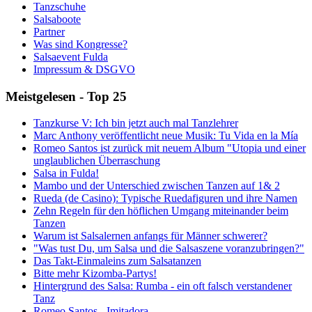
Tanzschuhe
Salsaboote
Partner
Was sind Kongresse?
Salsaevent Fulda
Impressum & DSGVO
Meistgelesen - Top 25
Tanzkurse V: Ich bin jetzt auch mal Tanzlehrer
Marc Anthony veröffentlicht neue Musik: Tu Vida en la Mía
Romeo Santos ist zurück mit neuem Album "Utopia und einer
unglaublichen Überraschung
Salsa in Fulda!
Mambo und der Unterschied zwischen Tanzen auf 1& 2
Rueda (de Casino): Typische Ruedafiguren und ihre Namen
Zehn Regeln für den höflichen Umgang miteinander beim
Tanzen
Warum ist Salsalernen anfangs für Männer schwerer?
"Was tust Du, um Salsa und die Salsaszene voranzubringen?"
Das Takt-Einmaleins zum Salsatanzen
Bitte mehr Kizomba-Partys!
Hintergrund des Salsa: Rumba - ein oft falsch verstandener
Tanz
Romeo Santos - Imitadora