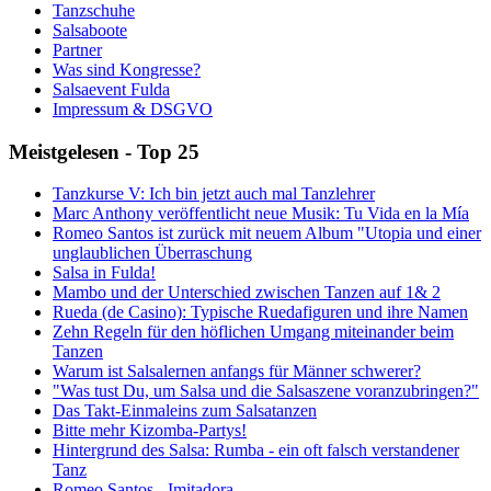
Tanzschuhe
Salsaboote
Partner
Was sind Kongresse?
Salsaevent Fulda
Impressum & DSGVO
Meistgelesen - Top 25
Tanzkurse V: Ich bin jetzt auch mal Tanzlehrer
Marc Anthony veröffentlicht neue Musik: Tu Vida en la Mía
Romeo Santos ist zurück mit neuem Album "Utopia und einer
unglaublichen Überraschung
Salsa in Fulda!
Mambo und der Unterschied zwischen Tanzen auf 1& 2
Rueda (de Casino): Typische Ruedafiguren und ihre Namen
Zehn Regeln für den höflichen Umgang miteinander beim
Tanzen
Warum ist Salsalernen anfangs für Männer schwerer?
"Was tust Du, um Salsa und die Salsaszene voranzubringen?"
Das Takt-Einmaleins zum Salsatanzen
Bitte mehr Kizomba-Partys!
Hintergrund des Salsa: Rumba - ein oft falsch verstandener
Tanz
Romeo Santos - Imitadora