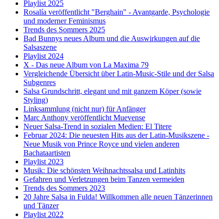
Playlist 2025
Rosalía veröffentlicht "Berghain" - Avantgarde, Psychologie
und moderner Feminismus
Trends des Sommers 2025
Bad Bunnys neues Album und die Auswirkungen auf die
Salsaszene
Playlist 2024
X - Das neue Album von La Maxima 79
Vergleichende Übersicht über Latin-Music-Stile und der Salsa
Subgenres
Salsa Grundschritt, elegant und mit ganzem Köper (sowie
Styling)
Linksammlung (nicht nur) für Anfänger
Marc Anthony veröffentlicht Muevense
Neuer Salsa-Trend in sozialen Medien: El Titere
Februar 2024: Die neuesten Hits aus der Latin-Musikszene -
Neue Musik von Prince Royce und vielen anderen
Bachataartisten
Playlist 2023
Musik: Die schönsten Weihnachtssalsa und Latinhits
Gefahren und Verletzungen beim Tanzen vermeiden
Trends des Sommers 2023
20 Jahre Salsa in Fulda! Willkommen alle neuen Tänzerinnen
und Tänzer
Playlist 2022