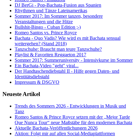
DJ BerGi - Pop-Bachata-Fusion aus Spanien
Rhythmen und Tänze Lateinamerikas
Sommer 2017: Im Sommer tanzen, besondere
Veranstaltungen und die Hitze
Bullshit-Bingo - Cuban Edition ;-)
Romeo Santos vs. Prince Royce
Bachata - Quo Vadis? Wie wird es mit Bachata sensual
weitergehen? (Stand 2018)
Tanzschuhe: Braucht man teure Tanzschuhe?
Playlist & Favoriten Reggaeton 2017
Sommer 2017: Summeruniversity - Intensivkurse im Sommer
Ein Bachata-Video "geht" viral...
Der Handtaschendiebstahl II - Hilfe gegen Daten- und
Identitätsdiebstahl
Impressum & DSGVO
Neueste Artikel
Trends des Sommers 2026 - Entwicklungen in Musik und
Tanz
Romeo Santos & Prince Royce setzen mit der „Mejor Tarde
Que Nunca Tour“ neue Maßstäbe für den modernen Bachata
Aktuelle Bachata-Veröffentlichungen 2026
Aktion: Folgt mir auf allen Social-Mediaplattformen