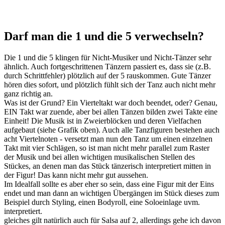
Darf man die 1 und die 5 verwechseln?
Die 1 und die 5 klingen für Nicht-Musiker und Nicht-Tänzer sehr
ähnlich. Auch fortgeschrittenen Tänzern passiert es, dass sie (z.B.
durch Schrittfehler) plötzlich auf der 5 rauskommen. Gute Tänzer
hören dies sofort, und plötzlich fühlt sich der Tanz auch nicht mehr
ganz richtig an.
Was ist der Grund? Ein Vierteltakt war doch beendet, oder? Genau,
EIN Takt war zuende, aber bei allen Tänzen bilden zwei Takte eine
Einheit! Die Musik ist in Zweierblöcken und deren Vielfachen
aufgebaut (siehe Grafik oben). Auch alle Tanzfiguren bestehen auch
acht Viertelnoten - versetzt man nun den Tanz um einen einzelnen
Takt mit vier Schlägen, so ist man nicht mehr parallel zum Raster
der Musik und bei allen wichtigen musikalischen Stellen des
Stückes, an denen man das Stück tänzerisch interpretiert mitten in
der Figur! Das kann nicht mehr gut aussehen.
Im Idealfall sollte es aber eher so sein, dass eine Figur mit der Eins
endet und man dann an wichtigen Übergängen im Stück dieses zum
Beispiel durch Styling, einen Bodyroll, eine Soloeinlage uvm.
interpretiert.
gleiches gilt natürlich auch für Salsa auf 2, allerdings gehe ich davon