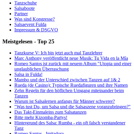
Tanzschuhe
Salsaboote
Partner
Was sind Kongresse?
Salsaevent Fulda
Impressum & DSGVO
Meistgelesen - Top 25
Tanzkurse V: Ich bin jetzt auch mal Tanzlehrer
Marc Anthony veröffentlicht neue Musik: Tu Vida en la Mía
Romeo Santos ist zurück mit neuem Album "Utopia und einer
unglaublichen Überraschung
Salsa in Fulda!
Mambo und der Unterschied zwischen Tanzen auf 1& 2
Rueda (de Casino): Typische Ruedafiguren und ihre Namen
Zehn Regeln für den höflichen Umgang miteinander beim
Tanzen
Warum ist Salsalernen anfangs für Männer schwerer?
"Was tust Du, um Salsa und die Salsaszene voranzubringen?"
Das Takt-Einmaleins zum Salsatanzen
Bitte mehr Kizomba-Partys!
Hintergrund des Salsa: Rumba - ein oft falsch verstandener
Tanz
Romeo Santos - Imitadora