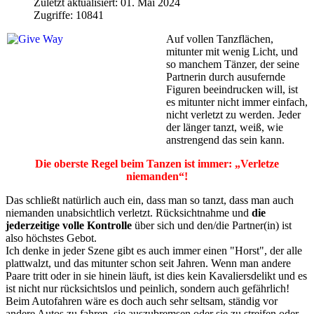
Zuletzt aktualisiert: 01. Mai 2024
Zugriffe: 10841
Auf vollen Tanzflächen,
mitunter mit wenig Licht, und
so manchem Tänzer, der seine
Partnerin durch ausufernde
Figuren beeindrucken will, ist
es mitunter nicht immer einfach,
nicht verletzt zu werden. Jeder
der länger tanzt, weiß, wie
anstrengend das sein kann.
Die oberste Regel beim Tanzen ist immer: „Verletze
niemanden“!
Das schließt natürlich auch ein, dass man so tanzt, dass man auch
niemanden unabsichtlich verletzt. Rücksichtnahme und
die
jederzeitige volle Kontrolle
über sich und den/die Partner(in) ist
also höchstes Gebot.
Ich denke in jeder Szene gibt es auch immer einen "Horst", der alle
plattwalzt, und das mitunter schon seit Jahren. Wenn man andere
Paare tritt oder in sie hinein läuft, ist dies kein Kavaliersdelikt und es
ist nicht nur rücksichtslos und peinlich, sondern auch gefährlich!
Beim Autofahren wäre es doch auch sehr seltsam, ständig vor
andere Autos zu fahren, sie auszubremsen oder sie zu streifen oder