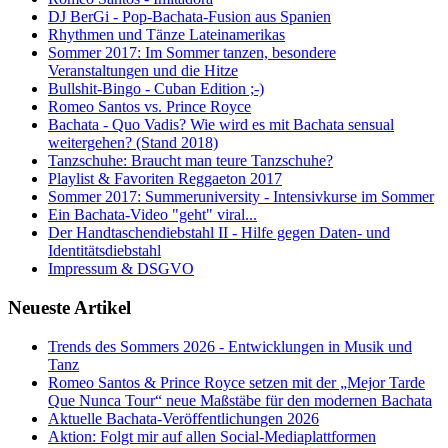
DJ BerGi - Pop-Bachata-Fusion aus Spanien
Rhythmen und Tänze Lateinamerikas
Sommer 2017: Im Sommer tanzen, besondere
Veranstaltungen und die Hitze
Bullshit-Bingo - Cuban Edition ;-)
Romeo Santos vs. Prince Royce
Bachata - Quo Vadis? Wie wird es mit Bachata sensual
weitergehen? (Stand 2018)
Tanzschuhe: Braucht man teure Tanzschuhe?
Playlist & Favoriten Reggaeton 2017
Sommer 2017: Summeruniversity - Intensivkurse im Sommer
Ein Bachata-Video "geht" viral...
Der Handtaschendiebstahl II - Hilfe gegen Daten- und
Identitätsdiebstahl
Impressum & DSGVO
Neueste Artikel
Trends des Sommers 2026 - Entwicklungen in Musik und
Tanz
Romeo Santos & Prince Royce setzen mit der „Mejor Tarde
Que Nunca Tour“ neue Maßstäbe für den modernen Bachata
Aktuelle Bachata-Veröffentlichungen 2026
Aktion: Folgt mir auf allen Social-Mediaplattformen