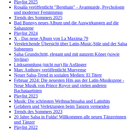
Playlist 2025
Rosalía veröffentlicht "Berghain" - Avantgarde, Psychologie
und moderner Feminismus
Trends des Sommers 2025
Bad Bunnys neues Album und die Auswirkungen auf die
Salsaszene
Playlist 2024
X - Das neue Album von La Maxima 79
Vergleichende Übersicht über Latin-Music-Stile und der Salsa
Subgenres
Salsa Grundschritt, elegant und mit ganzem Köper (sowie
Styling)
Linksammlung (nicht nur) für Anfänger
Marc Anthony veröffentlicht Muevense
Neuer Salsa-Trend in sozialen Medien: El Titere
Februar 2024: Die neuesten Hits aus der Latin-Musikszene -
Neue Musik von Prince Royce und vielen anderen
Bachataartisten
Playlist 2023
Musik: Die schönsten Weihnachtssalsa und Latinhits
Gefahren und Verletzungen beim Tanzen vermeiden
Trends des Sommers 2023
20 Jahre Salsa in Fulda! Willkommen alle neuen Tänzerinnen
und Tänzer
Playlist 2022