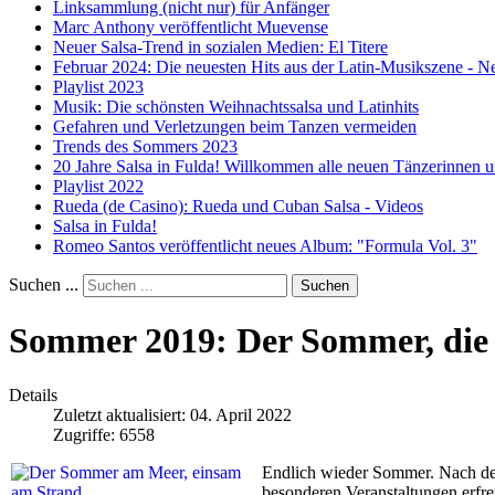
Linksammlung (nicht nur) für Anfänger
Marc Anthony veröffentlicht Muevense
Neuer Salsa-Trend in sozialen Medien: El Titere
Februar 2024: Die neuesten Hits aus der Latin-Musikszene - N
Playlist 2023
Musik: Die schönsten Weihnachtssalsa und Latinhits
Gefahren und Verletzungen beim Tanzen vermeiden
Trends des Sommers 2023
20 Jahre Salsa in Fulda! Willkommen alle neuen Tänzerinnen 
Playlist 2022
Rueda (de Casino): Rueda und Cuban Salsa - Videos
Salsa in Fulda!
Romeo Santos veröffentlicht neues Album: "Formula Vol. 3"
Suchen ...
Suchen
Sommer 2019: Der Sommer, die 
Details
Zuletzt aktualisiert: 04. April 2022
Zugriffe: 6558
Endlich wieder Sommer. Nach der
besonderen Veranstaltungen erfre