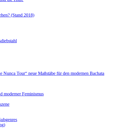
ehen? (Stand 2018)
sdiebstahl
ue Nunca Tour“ neue Maßstäbe für den modernen Bachata
und moderner Feminismus
szene
 Subgenres
ng)