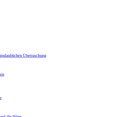
unglaublichen Überraschung
zen
z
nd die Hitze