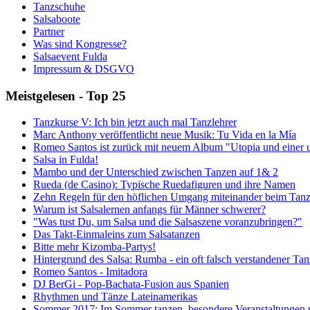
Tanzschuhe
Salsaboote
Partner
Was sind Kongresse?
Salsaevent Fulda
Impressum & DSGVO
Meistgelesen - Top 25
Tanzkurse V: Ich bin jetzt auch mal Tanzlehrer
Marc Anthony veröffentlicht neue Musik: Tu Vida en la Mía
Romeo Santos ist zurück mit neuem Album "Utopia und einer 
Salsa in Fulda!
Mambo und der Unterschied zwischen Tanzen auf 1& 2
Rueda (de Casino): Typische Ruedafiguren und ihre Namen
Zehn Regeln für den höflichen Umgang miteinander beim Tan
Warum ist Salsalernen anfangs für Männer schwerer?
"Was tust Du, um Salsa und die Salsaszene voranzubringen?"
Das Takt-Einmaleins zum Salsatanzen
Bitte mehr Kizomba-Partys!
Hintergrund des Salsa: Rumba - ein oft falsch verstandener Tan
Romeo Santos - Imitadora
DJ BerGi - Pop-Bachata-Fusion aus Spanien
Rhythmen und Tänze Lateinamerikas
Sommer 2017: Im Sommer tanzen, besondere Veranstaltungen u