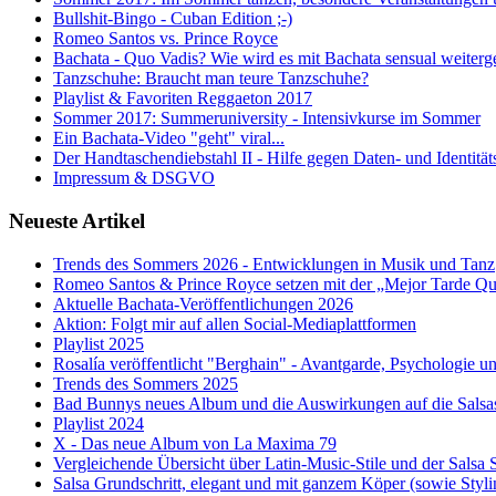
Bullshit-Bingo - Cuban Edition ;-)
Romeo Santos vs. Prince Royce
Bachata - Quo Vadis? Wie wird es mit Bachata sensual weiterg
Tanzschuhe: Braucht man teure Tanzschuhe?
Playlist & Favoriten Reggaeton 2017
Sommer 2017: Summeruniversity - Intensivkurse im Sommer
Ein Bachata-Video "geht" viral...
Der Handtaschendiebstahl II - Hilfe gegen Daten- und Identität
Impressum & DSGVO
Neueste Artikel
Trends des Sommers 2026 - Entwicklungen in Musik und Tanz
Romeo Santos & Prince Royce setzen mit der „Mejor Tarde Q
Aktuelle Bachata-Veröffentlichungen 2026
Aktion: Folgt mir auf allen Social-Mediaplattformen
Playlist 2025
Rosalía veröffentlicht "Berghain" - Avantgarde, Psychologie 
Trends des Sommers 2025
Bad Bunnys neues Album und die Auswirkungen auf die Salsa
Playlist 2024
X - Das neue Album von La Maxima 79
Vergleichende Übersicht über Latin-Music-Stile und der Salsa
Salsa Grundschritt, elegant und mit ganzem Köper (sowie Styli