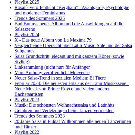
Playlist 2025
Rosalía veröffentlicht "Berghain" - Avantgarde, Psychologie
und moderner Feminismus
Trends des Sommers 2025
Bad Bunnys neues Album und die Auswirkungen auf die
Salsaszene
Playlist 2024
X - Das neue Album von La Maxima 79
Vergleichende Übersicht über Latin-Music-Stile und der Salsa
Subgenres
Salsa Grundschritt, elegant und mit ganzem Köper (sowie
Styling)
Linksammlung (nicht nur) für Anfänger
Marc Anthony veröffentlicht Muevense
Neuer Salsa-Trend in sozialen Medien: El Titere
Februar 2024: Die neuesten Hits aus der Latin-Musikszene -
Neue Musik von Prince Royce und vielen anderen
Bachataartisten
Playlist 2023
Musik: Die schönsten Weihnachtssalsa und Latinhits
Gefahren und Verletzungen beim Tanzen vermeiden
Trends des Sommers 2023
20 Jahre Salsa in Fulda! Willkommen alle neuen Tänzerinnen
und Tänzer
Playlist 2022