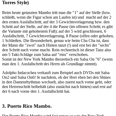
Torres Style)
Beim heute getanzten Mambo tritt man die "1" auf der Stelle (bzw.
schließt, wenn die Figur schon am Laufen ist) und macht auf der 2
den ersten Ausfallschritt, auf der 3 Gewichtsverlagerung bzw. den
Schritt auf der Stelle, auf der 4 die Pause (im offenen Schritt; es gibt
die Variante mit gehobenem Fuß); auf der 5 wird geschlossen, 6
Ausfallschritt, 7 Gewichtsverlagerung, 8 Pause (offen oder gehoben,
1 Schließen. Die Besonderheit, genau wie beim Cha Cha ist, dass
der Mann die "zwei" nach Hinten tanzt (!) und erst bei der "sechs"
den Schritt nach vorne macht. Rein rechnerisch ist dieser Tanz also
um 5 Takt-Schläge zum Salsa auf "eins" verschoben.
Somit ist der New York Mambo theoretisch ein Salsa On "6" (wenn
man den 1. Ausfallschritt des Herrn als Grundlage nimmt).
Adolpho Indacochea verkauft zum Beispiel auch DVDs mit Salsa
On2 und Salsa On6! Je nachdem, ob der Herr eben bei den Shines
in den Damenrhythmus wechselt, also zuerst nach vorne geht, oder
den Herrenschritt beibehält (also zunächst nach hinten) und erst auf
der 6 nach vorne den 1. Ausfallschritt hat.
3. Puerto Rico Mambo.
Der Puerto Rico Mambo wird fast genau so wie der New York