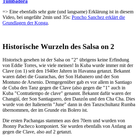
Tumbadora
=> Eine ebenfalls sehr gute (und langsame) Erklärung ist in diesem
Video, bei ungefähr 2min und 35s:
Poncho Sanchez erklärt die
Grundlagen der Konga
.
Historische Wurzeln des Salsa on 2
Historisch gesehen ist der Salsa on "2" übrigens keine Erfindung
von Eddie Torres, wie viele meinen! In Kuba wurde immer mit der
Clave (on 1) seit den 1940er Jahren in Havanna getanzt. Bekannt
waren dabei die Guarachas, der Son Habanero und der Son
Montuno de Arsenio. Demgegenüber gab es vor allem in Santiago
de Cuba den Tanz gegen die Clave (also gegen die "1" auch in
Kuba "Contratiempo de clave" genannt. Bekannt dafür waren der
Changüí, der Son Santiaguero, den Danzón und den Cha Cha. Dies
wurde von der Italienerin "June" dann in den Tanzschultanz Rumba
übernommen, der im Grunde ein Bolero ist.
Die ersten Pachangas stammen aus den 70ern und wurden von
Jhonny Pacheco komponiert. Sie wurden ebenfalls von Anfang an
gegen die Clave, also auf 2 getanzt.