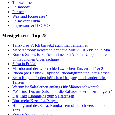
Tanzschuhe
Salsaboote
Partner
Was sind Kongresse?
Salsaevent Fulda
Impressum & DSGVO
Meistgelesen - Top 25
Tanzkurse V: Ich bin jetzt auch mal Tanzlehrer
Marc Anthony veröffentlicht neue Musik: Tu Vida en la Mía
Romeo Santos ist zurück mit neuem Album "Utopia und einer
unglaublichen Überraschung
Salsa in Fulda!
Mambo und der Unterschied zwischen Tanzen auf 1& 2
Rueda (de Casino): Typische Ruedafiguren und ihre Namen
Zehn Regeln für den höflichen Umgang miteinander beim
Tanzen
Warum ist Salsalernen anfangs für Männer schwerer?
"Was tust Du, um Salsa und die Salsaszene voranzubringen?"
Das Takt-Einmaleins zum Salsatanzen
Bitte mehr Kizomba-Partys!
Hintergrund des Salsa: Rumba - ein oft falsch verstandener
Tanz
Romeo Santos - Imitadora