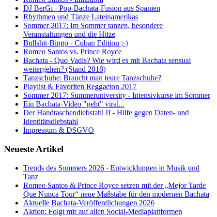
DJ BerGi - Pop-Bachata-Fusion aus Spanien
Rhythmen und Tänze Lateinamerikas
Sommer 2017: Im Sommer tanzen, besondere
Veranstaltungen und die Hitze
Bullshit-Bingo - Cuban Edition ;-)
Romeo Santos vs. Prince Royce
Bachata - Quo Vadis? Wie wird es mit Bachata sensual
weitergehen? (Stand 2018)
Tanzschuhe: Braucht man teure Tanzschuhe?
Playlist & Favoriten Reggaeton 2017
Sommer 2017: Summeruniversity - Intensivkurse im Sommer
Ein Bachata-Video "geht" viral...
Der Handtaschendiebstahl II - Hilfe gegen Daten- und
Identitätsdiebstahl
Impressum & DSGVO
Neueste Artikel
Trends des Sommers 2026 - Entwicklungen in Musik und
Tanz
Romeo Santos & Prince Royce setzen mit der „Mejor Tarde
Que Nunca Tour“ neue Maßstäbe für den modernen Bachata
Aktuelle Bachata-Veröffentlichungen 2026
Aktion: Folgt mir auf allen Social-Mediaplattformen