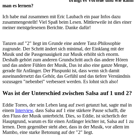
bringt es Vorteile und wie kann
man es lernen?
Ich habe mal zusammen mit Eric Laubach ein paar Infos dazu
zusammengestellt! Viel Spaß beim Lesen. Mittlerweile ist dies einer
meiner meistgelesenen Berichte. Danke dafür!
Tanzen auf "2" liegt im Grunde eine andere Tanz-Philosophie
zugrunde. Der Schritt ändert sich minimal, der Einklang mit der
Musik und die Passgenauigkeit zur Musik erhöht sich enorm.
Deshalb gehört zum anderen Grundschritt auch das andere Hören
und das andere Fühlen der Musik, Das ist also eine ganze Menge,
gerade für Anfänger. Der Pluspunkt ist, dass wenn sich damit
auseinandersetzt das Gehör, das Gefühl und das tiefere Verständnis
sozusagen "nebenbei" verbessert werden. Es lohnt sich also!
Was ist der Unterschied zwischen Salsa auf 1 und 2?
Eddie Torres, der sein Leben lang auf zwei getanzt hat, sagte mal in
einem
Interview
, dass Salsa auf 1 eine stärkere Pause schafft, die
den Fluss der Musik unterbricht. Dies, so Eddie, ist sicherlich der
Hauptgrund, warum es für einen Anfänger leichter ist, Salsa auf 1 zu
lernen. Dem gegenüber steht aber, dass in der Musik, vor allem im
Mambo, eine starke Betonung auf der "2" liegt.