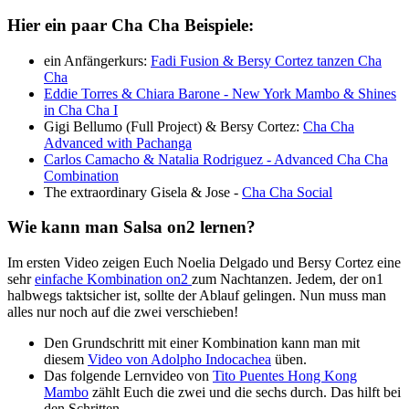
Hier ein paar Cha Cha Beispiele:
ein Anfängerkurs:
Fadi Fusion & Bersy Cortez tanzen Cha
Cha
Eddie Torres & Chiara Barone - New York Mambo & Shines
in Cha Cha I
Gigi Bellumo (Full Project) & Bersy Cortez:
Cha Cha
Advanced with Pachanga
Carlos Camacho & Natalia Rodriguez - Advanced Cha Cha
Combination
The extraordinary Gisela & Jose -
Cha Cha Social
Wie kann man Salsa on2 lernen?
Im ersten Video zeigen Euch Noelia Delgado und Bersy Cortez eine
sehr
einfache Kombination on2
zum Nachtanzen. Jedem, der on1
halbwegs taktsicher ist, sollte der Ablauf gelingen. Nun muss man
alles nur noch auf die zwei verschieben!
Den Grundschritt mit einer Kombination kann man mit
diesem
Video von Adolpho Indocachea
üben.
Das folgende Lernvideo von
Tito Puentes Hong Kong
Mambo
zählt Euch die zwei und die sechs durch. Das hilft bei
den Schritten.