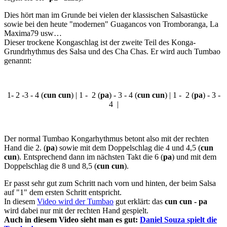
Dies hört man im Grunde bei vielen der klassischen Salsastücke
sowie bei den heute "modernen" Guagancos von Tromboranga, La
Maxima79 usw…
Dieser trockene Kongaschlag ist der zweite Teil des Konga-
Grundrhythmus des Salsa und des Cha Chas. Er wird auch Tumbao
genannt:
1- 2 -3 - 4 (
cun cun
) | 1 - 2 (
pa
) - 3 - 4 (
cun cun
) | 1 - 2 (
pa
) - 3 -
4 |
Der normal Tumbao Kongarhythmus betont also mit der rechten
Hand die 2. (
pa
) sowie mit dem Doppelschlag die 4 und 4,5 (
cun
cun
). Entsprechend dann im nächsten Takt die 6 (
pa
) und mit dem
Doppelschlag die 8 und 8,5 (
cun cun
).
Er passt sehr gut zum Schritt nach vorn und hinten, der beim Salsa
auf "1" dem ersten Schritt entspricht.
In diesem
Video wird der Tumbao
gut erklärt: das
cun cun - pa
wird dabei nur mit der rechten Hand gespielt.
Auch in diesem Video sieht man es gut:
Daniel Souza spielt die